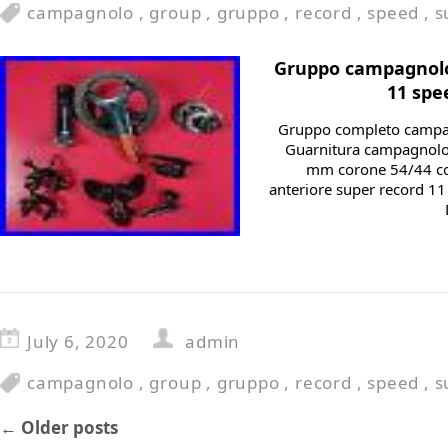
campagnolo
,
group
,
gruppo
,
record
,
speed
,
s
Gruppo campagnolo
11 spe
Gruppo completo campag
Guarnitura campagnolo 
mm corone 54/44 cod
anteriore super record 11
July 6, 2020
admin
campagnolo
,
group
,
gruppo
,
record
,
speed
,
s
←
Older posts