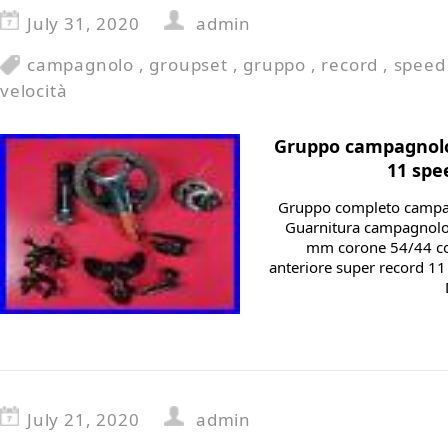
July 31, 2020
admin
campagnolo
,
groupset
,
gruppo
,
record
,
speed
velocità
Gruppo campagnolo
11 spe
Gruppo completo campag
Guarnitura campagnolo 
mm corone 54/44 cod
anteriore super record 11
July 21, 2020
admin