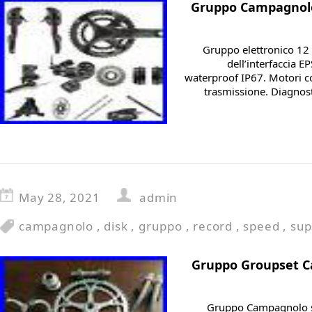
Gruppo Campagnolo
Gruppo elettronico 12 
dell’interfaccia E
waterproof IP67. Motori co
trasmissione. Diagnost
May 28, 2021
admin
campagnolo
,
disk
,
gruppo
,
record
,
speed
,
sup
Gruppo Groupset C
Gruppo Campagnolo su