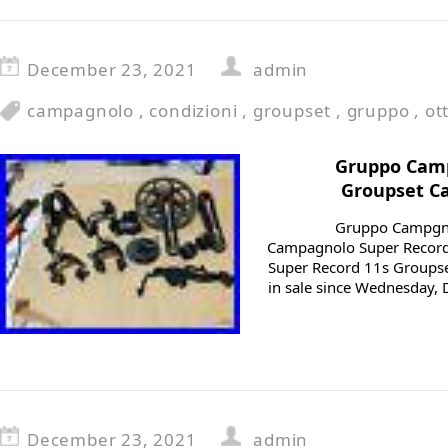
December 23, 2021
admin
campagnolo
,
condizioni
,
groupset
,
gruppo
,
ot
Gruppo Camp
Groupset C
Gruppo Campgno
Campagnolo Super Record
Super Record 11s Groups
in sale since Wednesday, 
December 23, 2021
admin