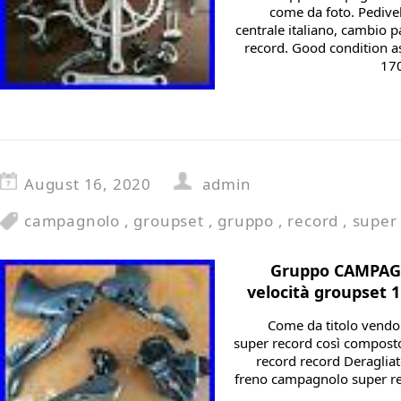
come da foto. Pediv
centrale italiano, cambio
record. Good condition a
170
August 16, 2020
admin
campagnolo
,
groupset
,
gruppo
,
record
,
super
Gruppo CAMPAG
velocità groupset 
Come da titolo vendo
super record così composto
record record Deragliat
freno campagnolo super rec