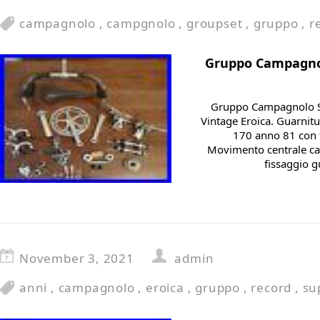
campagnolo
,
campgnolo
,
groupset
,
gruppo
,
r
Gruppo Campagnol
Gruppo Campagnolo S
Vintage Eroica. Guarni
170 anno 81 con 
Movimento centrale ca
fissaggio g
November 3, 2021
admin
anni
,
campagnolo
,
eroica
,
gruppo
,
record
,
su