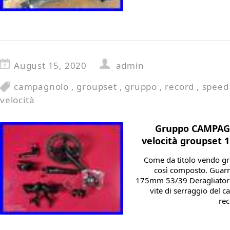
August 15, 2020
admin
campagnolo
,
groupset
,
gruppo
,
record
,
speed
velocità
Gruppo CAMPAG
velocità groupset 
Come da titolo vendo g
così composto. Guar
175mm 53/39 Deragliatore
vite di serraggio del 
rec