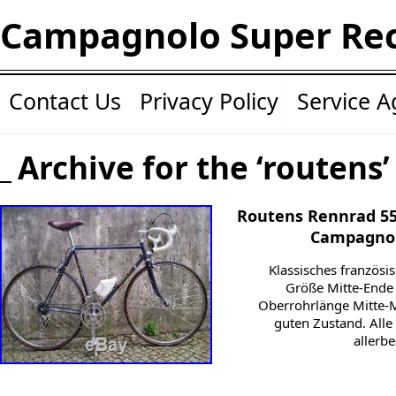
Campagnolo Super Re
Contact Us
Privacy Policy
Service 
Archive for the ‘routens’
Routens Rennrad 55 
Campagnol
Klassisches französi
Größe Mitte-Ende 
Oberrohrlänge Mitte-Mi
guten Zustand. All
allerb