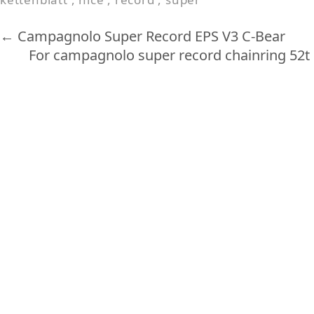
o
k
←
Campagnolo Super Record EPS V3 C-Bear
For campagnolo super record chainring 52t