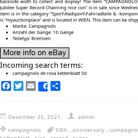
backside woth to collect and display! The item “CAMPAGNOLO 
Jubilee Super Record Chainring nice con” is in sale since Wedn
item is in the category “Sport\Radsport\Fahrradteile & -kompon
is “myauctionplace” and is located in WIEN. This item can be shi
Marke: Campagnolo
Anzahl der Gänge: 10 Gänge
Teiletyp: Bremsen
Incoming search terms:
campagnolo de rosa kettenblatt 50
F
T
E
S
Share
a
w
m
h
c
itt
ai
ar
e
er
l
e
December 25, 2021
admin
b
campagnolo
50th
,
anniversary
,
campagno
o
kettenblatt
,
nice
,
record
,
super