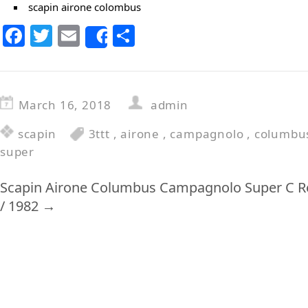
scapin airone colombus
F
T
E
S
Share
a
w
m
h
c
itt
ai
ar
e
er
l
e
March 16, 2018
admin
b
scapin
3ttt
,
airone
,
campagnolo
,
columbu
o
super
o
k
Scapin Airone Columbus Campagnolo Super C Rec
/ 1982
→